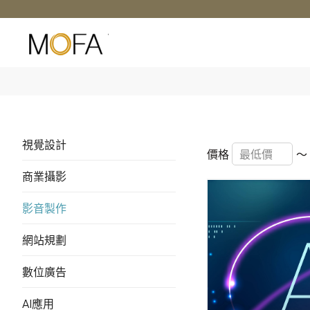
視覺設計
價格
～
商業攝影
影音製作
網站規劃
數位廣告
AI應用