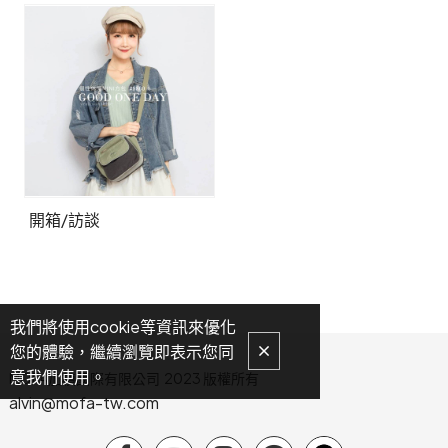
開箱/訪談
我們將使用cookie等資訊來優化
您的體驗，繼續瀏覽即表示您同
意我們使用。
MOFA加楨國際有限公司 2023 版權所有
alvin@mofa-tw.com